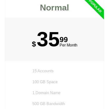
POPULAR
Normal
35
99
$
Per Month
15 Accounts
100 GB Space
1 Domain Name
500 GB Bandwidth