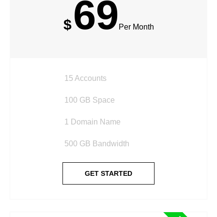
69
$
Per Month
15 Accounts
100 GB Space
1 Domain Name
500 GB Bandwidth
GET STARTED